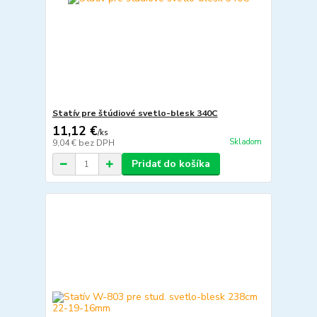
Statív pre štúdiové svetlo-blesk 340C
11,12 €
/
ks
Skladom
9,04 €
bez DPH
Pridať do košíka