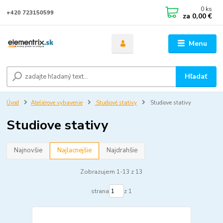
0
ks
+420 723150599
za
0,00 €
Menu
Hľadať
Úvod
Ateliérove vybavenie
Studiové stativy
Studiove stativy
Studiove stativy
Najnovšie
Najlacnejšie
Najdrahšie
Zobrazujem 1-13 z 13
strana
z 1