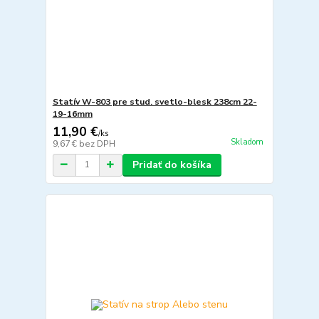
Statív W-803 pre stud. svetlo-blesk 238cm 22-
19-16mm
11,90 €
/
ks
Skladom
9,67 €
bez DPH
Pridať do košíka