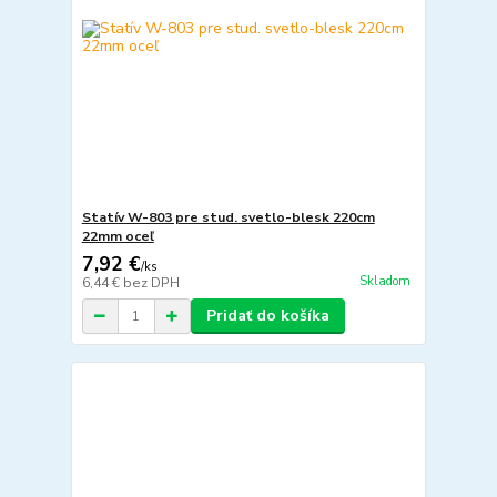
Statív W-803 pre stud. svetlo-blesk 220cm
22mm oceľ
7,92 €
/
ks
Skladom
6,44 €
bez DPH
Pridať do košíka