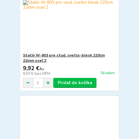
Statív W-803 pre stud. svetlo-blesk 220cm
22mm oceľ Z
9,92 €
/
ks
Skladom
8,07 €
bez DPH
Pridať do košíka