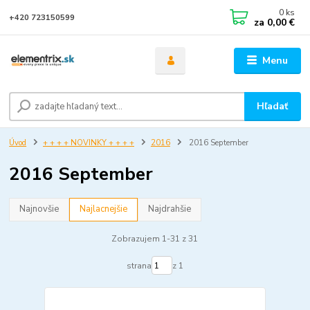
0
ks
+420 723150599
za
0,00 €
Menu
Hľadať
Úvod
+ + + + NOVINKY + + + +
2016
2016 September
2016 September
Najnovšie
Najlacnejšie
Najdrahšie
Zobrazujem 1-31 z 31
strana
z 1