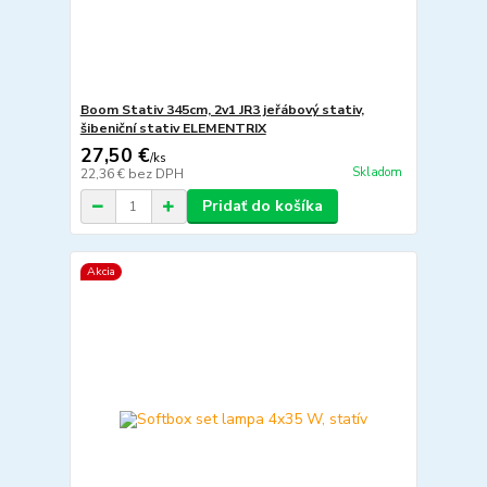
Boom Stativ 345cm, 2v1 JR3 jeřábový stativ,
šibeniční stativ ELEMENTRIX
27,50 €
/
ks
Skladom
22,36 €
bez DPH
Pridať do košíka
Akcia