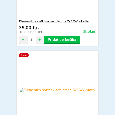
Elementrix softbox set lampa 7x35W, stativ
39,00 €
/
ks
Skladom
31,71 €
bez DPH
Pridať do košíka
Akcia