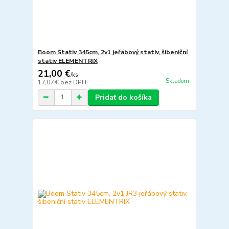
Boom Stativ 345cm, 2v1 jeřábový stativ, šibeniční
stativ ELEMENTRIX
21,00 €
/
ks
Skladom
17,07 €
bez DPH
Pridať do košíka