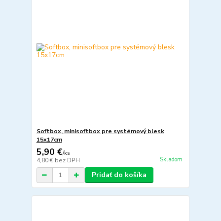
Softbox, minisoftbox pre systémový blesk
15x17cm
5,90 €
/
ks
Skladom
4,80 €
bez DPH
Pridať do košíka