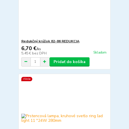
Redukčný krúžok 82-86 REDUKCIA
6,70 €
/
ks
Skladom
5,45 €
bez DPH
Pridať do košíka
Akcia