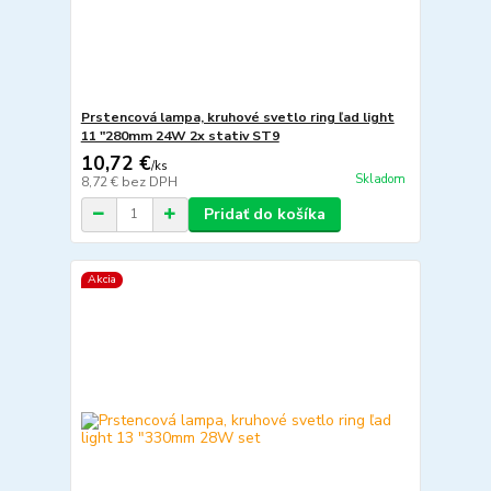
Prstencová lampa, kruhové svetlo ring ľad light
11 "280mm 24W 2x stativ ST9
10,72 €
/
ks
Skladom
8,72 €
bez DPH
Pridať do košíka
Akcia