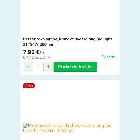
Prstencová lampa, kruhové svetlo ring ľad light
11 "24W 280mm
7,96 €
/
ks
Skladom
6,47 €
bez DPH
Pridať do košíka
Akcia