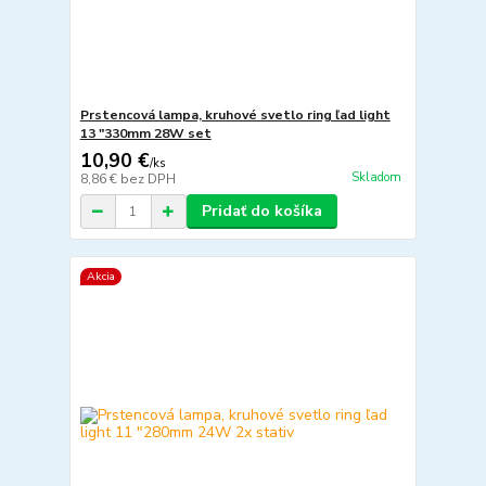
Prstencová lampa, kruhové svetlo ring ľad light
13 "330mm 28W set
10,90 €
/
ks
Skladom
8,86 €
bez DPH
Pridať do košíka
Akcia