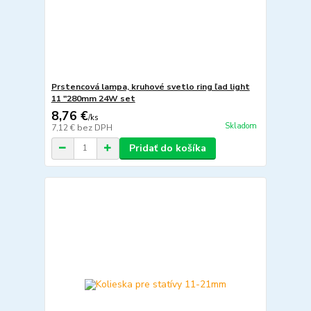
Prstencová lampa, kruhové svetlo ring ľad light
11 "280mm 24W set
8,76 €
/
ks
Skladom
7,12 €
bez DPH
Pridať do košíka