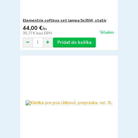
Elementrix softbox set lampa 5x35W, stativ
44,00 €
/
ks
Skladom
35,77 €
bez DPH
Pridať do košíka